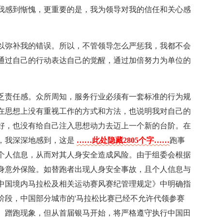
我感到惭愧，更重要的是，我为领导对我的信任和关心感
以弥补我的错误。所以，不管领导怎么严惩我，我都不会
通过自己的行动表达自己的觉醒，通过加倍努力为单位的
乏责任感。众所周知，服务行业必须有一套标准的行为规
我在思想上没有重视工作的方式和方法，也说明我对自己的
好，也没有给自己注入思想动力去迈上一个新的台阶。在
，我深深地感到，这是
……此处隐藏2805个字……
跑事
个人信息，从而对其人身安全造成风险。由于组委会根据
身意外保险。如替跑者出现人身安全事故，且个人信息与
中国境内马拉松及相关运动赛风赛纪管理规定》中明确指
阶段，中国部分城市的'马拉松比赛已经不允许代领参赛
、蹭跑现象，但从首届银马开始，将严格遵守执行中国田