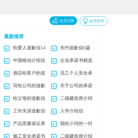
会员注册
会员登录
最新推荐
给爱人道歉信14
失约道歉信6篇
中国移动介绍信
企业承诺书精选
篇
酒店给客户的道
员工个人安全承
15篇
写给公司的道歉
关于公司的承诺
歉信(11篇)
诺书(15篇)
给父母的道歉信
二级建造师介绍
信15篇
书
工作失误道歉信
入学介绍信
(15篇)
信(12篇)
产品质量保证承
我给小河的一封
15篇
施工安全承诺书
二级建造师介绍
诺书15篇
道歉信