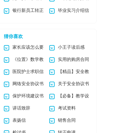
银行新员工转正
毕业实习介绍信
精选15篇
信12篇
申请书6篇
猜你喜欢
家长应该怎么要
小王子读后感
《位置》数学教
实用的购房合同
帮孩子跨过小升初四
300字
医院护士求职信
【精品】安全教
学反思
范文合集6篇
道坎
网络安全协议书
关于安全协议书
汇编5篇
案5篇
保护环境建议书
【必备】教学设
汇总8篇
讲话致辞
考试资料
范文
计方案合集5篇
表扬信
销售合同
检讨书
转正申请