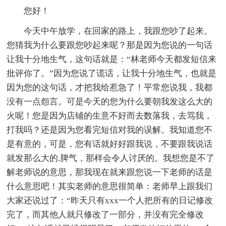
您好！
今天中午放学，在回家的路上，我跟您吵了起来。
您猜我为什么要跟您吵起来呢？那是因为您说的一句话
让我十分地生气，这句话就是：“林老师今天都发短信来
批评你了。”因为您说了谎话，让我十分地生气，也就是
因为您的这句话，才把我给惹急了！平常您说我，我都
没有一点怨言。可是今天的您为什么要朝我发这么大的
火呢！您是因为店铺的生意不好而去数落我，去骂我，
打我吗？还是因为您看完短信对我的误解。我知道您不
是有意的，可是，您有话就好好跟我说，不要跟我说话
就发那么大的.脾气，那样会令人讨厌的。我想您是不了
解老师说的意思，那我现在就来跟您说一下老师的话是
什么意思吧！其实老师的意思很简单：老师早上跟我们
大家还说过了：“昨天只有xxx一个人把所有的日记修改
完了，而其他人就只修改了一部分，并没有完全修改