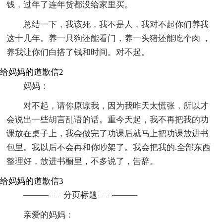
钱，过年了连年货都没给家里买。
总结一下，我该死，我不是人，我对不起你们养我
这十几年。养一只狗还能看门，养一头猪还能吃个肉 ，
养我让你们白搭了钱和时间。对不起。
给妈妈的道歉信2
妈妈：
对不起，请你原谅我，因为我昨天太慌张，所以才
会说出一些胡言乱语的话。重今天起，我不再把我的功
课放在桌子上，我会做完了功课后就马上把功课放进书
包里。我以后不会再和你吵架了。我会把我的.全部东西
整理好，放进书橱里，不多说了，告辞。
给妈妈的道歉信3
———===分页标题===———
亲爱的妈妈：