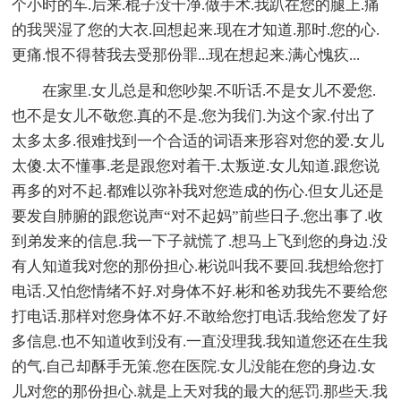
个小时的车.后来.棍子没干净.做手术.我趴在您的腿上.痛
的我哭湿了您的大衣.回想起来.现在才知道.那时.您的心.
更痛.恨不得替我去受那份罪...现在想起来.满心愧疚...
在家里.女儿总是和您吵架.不听话.不是女儿不爱您.
也不是女儿不敬您.真的不是.您为我们.为这个家.付出了
太多太多.很难找到一个合适的词语来形容对您的爱.女儿
太傻.太不懂事.老是跟您对着干.太叛逆.女儿知道.跟您说
再多的对不起.都难以弥补我对您造成的伤心.但女儿还是
要发自肺腑的跟您说声“对不起妈”前些日子.您出事了.收
到弟发来的信息.我一下子就慌了.想马上飞到您的身边.没
有人知道我对您的那份担心.彬说叫我不要回.我想给您打
电话.又怕您情绪不好.对身体不好.彬和爸劝我先不要给您
打电话.那样对您身体不好.不敢给您打电话.我给您发了好
多信息.也不知道收到没有.一直没理我.我知道您还在生我
的气.自己却酥手无策.您在医院.女儿没能在您的身边.女
儿对您的那份担心.就是上天对我的最大的惩罚.那些天.我