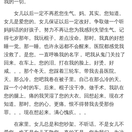
我的一切。
女儿以后一定不再惹您生气。妈。其实。您知道。
女儿是爱您的。女儿保证以后一定改好。争取做一个听
妈妈话的好孩子。努力不再让您为我感到失望生气。记
得七岁那年。我玩棍子。差点没命。那时。我真的好想
睡一觉。那一睡。也许永远都不会醒来。医院都感觉我
没救了。是您。一直呼唤我的名字 。吧我从鬼门关拉了
回来。在车上。您的泪。打在我的脸上。好烫。好
咸。。。那个冬天。您踩着三轮车。带我去县医院。
天。那么冷。您吧我卷在被子里。自己在那么冷的天。
踩一个小时的车。后来。棍子没干净。做手术。我趴在
您的腿上。痛的我哭湿了您的大衣。回想起来。现在才
知道。那时。您的心。更痛。恨不得替我去受那份
罪。。。现在想起来。满心愧疚。。。
在家里。女儿总是和您吵架。不听话。不是女儿不