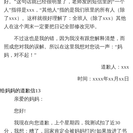
好。”这句话就已经很明显了，老师发的短信里的“一个
人”指得是xxx，“其他人”指的是我们班里的所有人（除
了xxx）。这样就很好理解了：全班人（除了xxx）其他
人在这个周末一定要把日记全部修改完毕。
不过这也是我的错，因为我没有跟您解释清楚，而
照成您对我的误解。所以在这里我想对您说一声：“妈
妈，对不起！”
道歉人：xxx
时间：xxxx年xx月xx日
给妈妈的道歉信13
亲爱的妈妈：
您好!
我现在向您道歉，上个星期四，我测试扣了近30
分，我想：糟了，回家肯定会被妈妈打的!如果放进了书