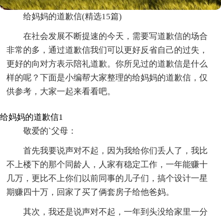
给妈妈的道歉信(精选15篇)
在社会发展不断提速的今天，需要写道歉信的场合
非常的多，通过道歉信我们可以更好反省自己的过失，
更好的向对方表示陪礼道歉。你所见过的道歉信是什么
样的呢？下面是小编帮大家整理的给妈妈的道歉信，仅
供参考，大家一起来看看吧。
给妈妈的道歉信1
敬爱的`父母：
首先我要说声对不起，因为我给你们丢人了，我比
不上楼下的那个同龄人，人家有稳定工作，一年能赚十
几万，更比不上你们以前同事的儿子们，搞个设计一星
期赚四十万，回家了买了俩套房子给他爸妈。
其次，我还是说声对不起，一年到头没给家里一分